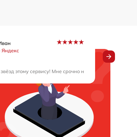
Иван
–
Яндекс
 на высшем уровне после посещения. Спасибо за прекр
звёзд этому сервису! Мне срочно нужен был ремонт мони