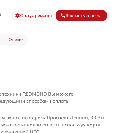
6
Статус ремонта
Заказать звонок
ы
Отзывы
ре техники REDMOND Вы можете
ледующими способами оплаты:
м офисе по адресу Проспект Ленина, 33 Вы
емонт терминалом оплаты, используя карту
 с функцией NFC.