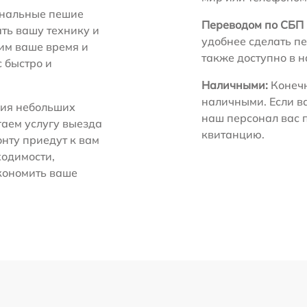
нальные пешие
Переводом по СБП 
ть вашу технику и
удобнее сделать пе
ним ваше время и
также доступно в 
с быстро и
Наличными:
Конечн
наличными. Если в
ия небольших
наш персонал вас 
гаем услугу выезда
квитанцию.
нту приедут к вам
ходимости,
экономить ваше