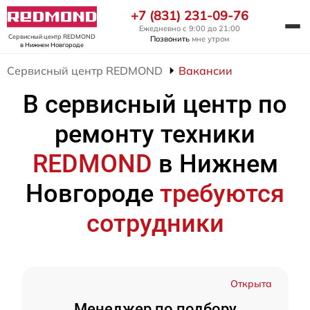
+7 (831) 231-09-76
Ежедневно с 9:00 до 21:00
Сервисный центр REDMOND
Позвонить
мне утром
в Нижнем Новгороде
Сервисный центр REDMOND
Вакансии
В сервисный центр по
ремонту техники
REDMOND
в Нижнем
Новгороде
требуются
сотрудники
Открыта
Менеджер по подбору