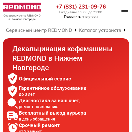
+7 (831) 231-09-76
Ежедневно с 9:00 до 21:00
Сервисный центр REDMOND
Позвонить
мне утром
в Нижнем Новгороде
Сервисный центр REDMOND
Каталог устройств
Р
Декальцинация кофемашины
REDMOND в Нижнем
Новгороде
Официальный сервис
Гарантийное обслуживание
до 3 лет
Диагностика за наш счет,
ремонт по желанию
Бесплатный выезд курьера
в день обращения
Срочный ремонт
от 35 минут