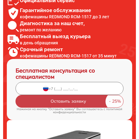
Официальный сервис
Гарантийное обслуживание
кофемашины REDMOND RCM-1517 до 3 лет
Диагностика за наш счет,
ремонт по желанию
Бесплатный выезд курьера
в день обращения
Срочный ремонт
кофемашины REDMOND RCM-1517 от 35 минут
Бесплатная консультация со
специалистом
Оставить заявку
Нажимая на кнопку "Оставить заявку" Вы соглашаетесь c
политикой
конфиденциальности