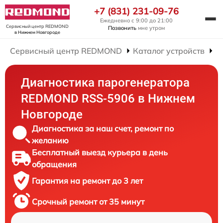
+7 (831) 231-09-76
Ежедневно с 9:00 до 21:00
Сервисный центр REDMOND
Позвонить
мне утром
в Нижнем Новгороде
Сервисный центр REDMOND
Каталог устройств
Р
Диагностика парогенератора
REDMOND RSS-5906 в Нижнем
Новгороде
Диагностика за наш счет, ремонт по
желанию
Бесплатный выезд курьера в день
обращения
Гарантия на ремонт до 3 лет
Срочный ремонт от 35 минут