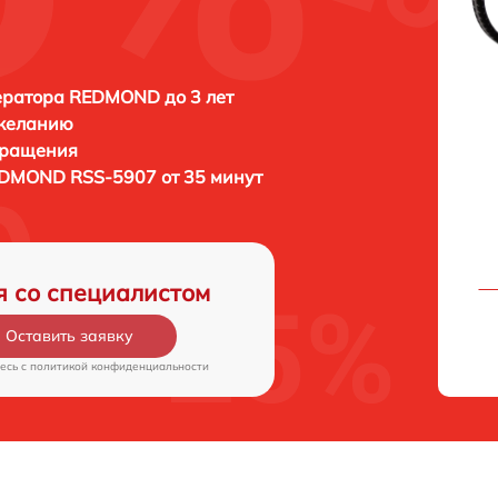
ератора REDMOND до 3 лет
 желанию
бращения
DMOND RSS-5907 от 35 минут
я со специалистом
Оставить заявку
есь c
политикой конфиденциальности