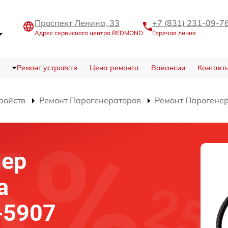
Проспект Ленина, 33
+7 (831) 231-09-7
Адрес сервисного центра REDMOND
Горячая линия
Ремонт устройств
Цена ремонта
Вакансии
Контакт
ройств
Ремонт Парогенераторов
Ремонт Парогене
лер
а
-5907