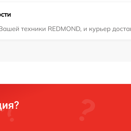
сти
ашей техники REDMOND, и курьер достави
ция?