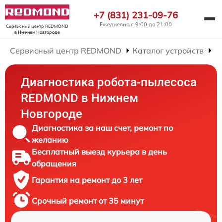
+7 (831) 231-09-76
Ежедневно с 9:00 до 21:00
Сервисный центр REDMOND
в Нижнем Новгороде
Сервисный центр REDMOND
Каталог устройств
Р
Диагностика робота-пылесоса
REDMOND в Нижнем
Новгороде
Диагностика за наш счет, ремонт по
желанию
Бесплатный выезд курьера в день
обращения
Гарантия на ремонт до 3 лет
Срочный ремонт от 35 минут