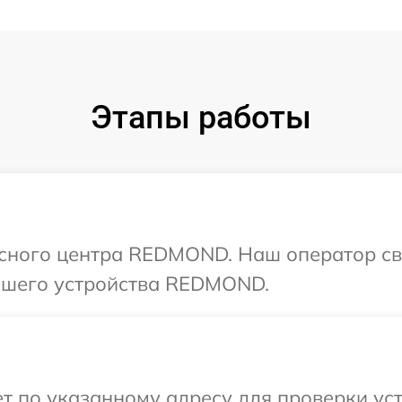
Этапы работы
исного центра REDMOND. Наш оператор св
ашего устройства REDMOND.
т по указанному адресу для проверки у