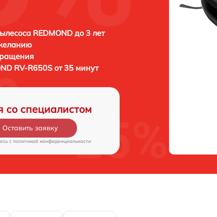
ылесоса REDMOND до 3 лет
 желанию
бращения
D RV-R650S от 35 минут
я со специалистом
Оставить заявку
есь c
политикой конфиденциальности