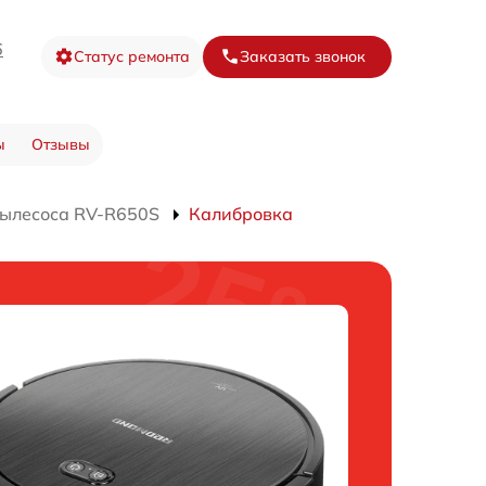
6
Статус ремонта
Заказать звонок
ы
Отзывы
пылесоса RV-R650S
Калибровка