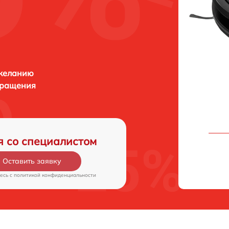
 желанию
бращения
я со специалистом
Оставить заявку
есь c
политикой конфиденциальности