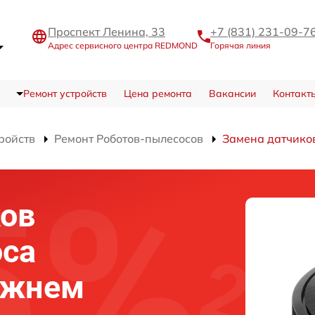
Проспект Ленина, 33
+7 (831) 231-09-7
Адрес сервисного центра REDMOND
Горячая линия
Ремонт устройств
Цена ремонта
Вакансии
Контакт
ройств
Ремонт Роботов-пылесосов
Замена датчико
ков
оса
ижнем