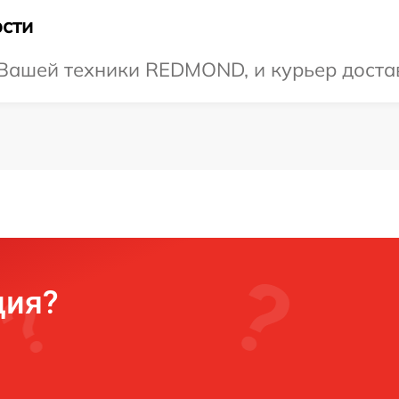
сти
ашей техники REDMOND, и курьер достави
ция?