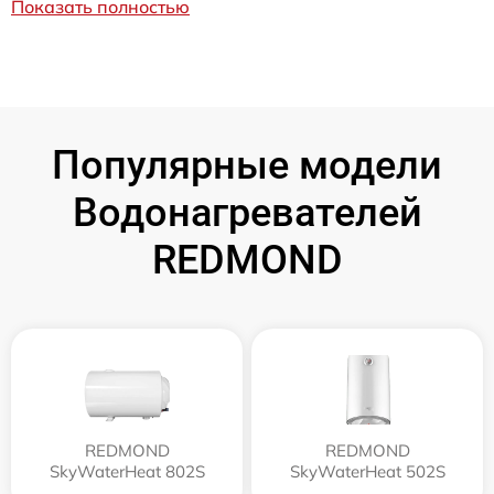
Показать полностью
Популярные модели
Водонагревателей
REDMOND
REDMOND
REDMOND
SkyWaterHeat 802S
SkyWaterHeat 502S