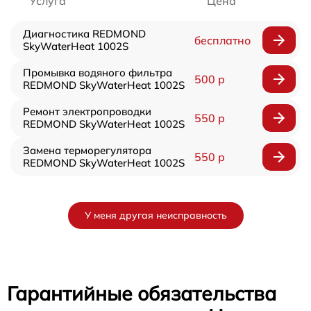
Услуга
Цена
Диагностика REDMOND
бесплатно
SkyWaterHeat 1002S
Промывка водяного фильтра
500 р
REDMOND SkyWaterHeat 1002S
Ремонт электропроводки
550 р
REDMOND SkyWaterHeat 1002S
Замена терморегулятора
550 р
REDMOND SkyWaterHeat 1002S
У меня другая неисправность
Гарантийные обязательства