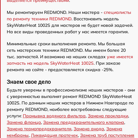
выделяется преимуществами
.
Мы ремонтируем REDMOND. Наши мастера -
специалисты
по ремонту техники REDMOND
. Восстановить модель
SkyWaterHeat 1002S для мастеров не будет новой задачей.
На все виды проведенных работ у нас имеется гарантия.
Минимальные сроки выполнения ремонта. Мы большая
сеть мастерских техники REDMOND. Мы имеем более 20
тыс. запчастей. И возможно на наших складах
уже имеется
запчасть на модель SkyWaterHeat 1002S
. При заказе
ремонта на сайте - предоставляется скидка -25%.
Знаем свое дело
Будьте уверены в профессионализме наших мастеров - они
с уверенностью выполнят ремонт REDMOND SkyWaterHeat
1002S. По данным наших мастеров в Нижнем Новгороде по
ремонту REDMOND, наиболее востребованы следующие
услуги:
Промывка водяного фильтра
,
Замена прокладки
,
Замена фланца
,
Замена предохранительного клапана
,
Замена термопредохранителя
,
Замена анода
,
Замена
мембраны
,
Ликвидация протечек
,
Замена труб поступления