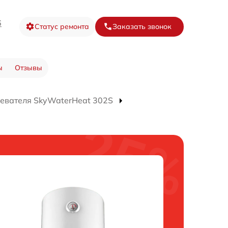
6
Статус ремонта
Заказать звонок
ы
Отзывы
евателя SkyWaterHeat 302S