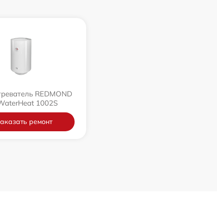
греватель REDMOND
WaterHeat 1002S
аказать ремонт