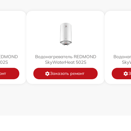
REDMOND
Водонагреватель REDMOND
Водона
802S
SkyWaterHeat 502S
Sky
онт
Заказать ремонт
З