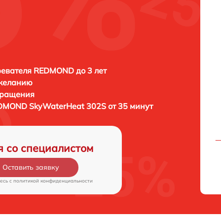
евателя REDMOND до 3 лет
 желанию
бращения
DMOND SkyWaterHeat 302S от 35 минут
я со специалистом
Оставить заявку
есь c
политикой конфиденциальности