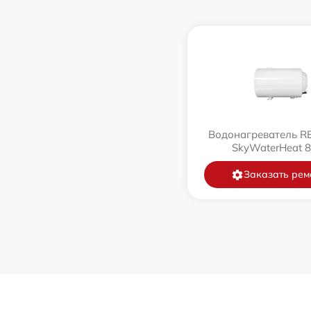
Водонагреватель 
SkyWaterHeat 
Заказать рем