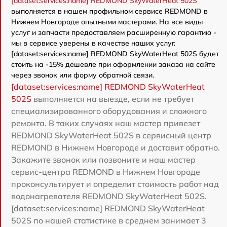
[dataset:services:name] REDMOND SkyWaterHeat 502S
выполняется в нашем профильном сервисе REDMOND в
Нижнем Новгороде опытными мастерами. На все виды
услуг и запчасти предоставляем расширенную гарантию -
мы в сервисе уверены в качестве наших услуг.
[dataset:services:name] REDMOND SkyWaterHeat 502S будет
стоить на -15% дешевле при оформлении заказа на сайте
через звонок или форму обратной связи.
[dataset:services:name] REDMOND SkyWaterHeat
502S
выполняется на выезде, если не требует
специализированного оборудования и сложного
ремонта. В таких случаях наш мастер привезет
REDMOND SkyWaterHeat 502S в сервисный центр
REDMOND в Нижнем Новгороде и доставит обратно.
Закажите звонок или позвоните и наш мастер
сервис-центра REDMOND в Нижнем Новгороде
проконсультирует и определит стоимость работ над
водонагревателя REDMOND SkyWaterHeat 502S.
[dataset:services:name] REDMOND SkyWaterHeat
502S по нашей статистике в среднем занимает 3