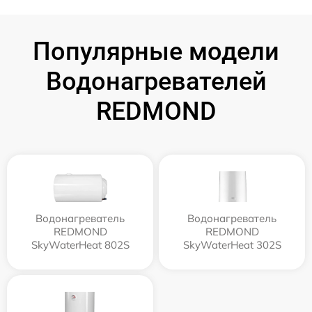
Популярные модели
Водонагревателей
REDMOND
Водонагреватель
Водонагреватель
REDMOND
REDMOND
SkyWaterHeat 802S
SkyWaterHeat 302S