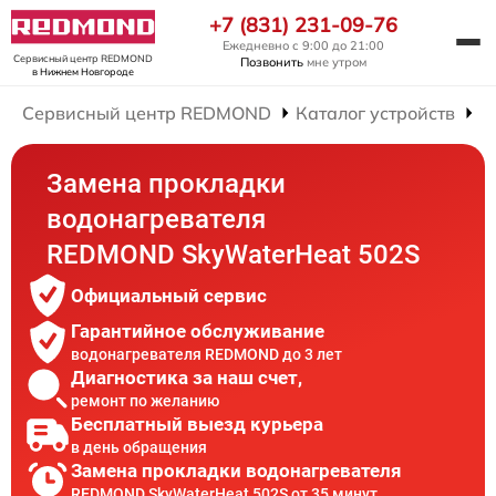
+7 (831) 231-09-76
Ежедневно с 9:00 до 21:00
Сервисный центр REDMOND
Позвонить
мне утром
в Нижнем Новгороде
Сервисный центр REDMOND
Каталог устройств
Р
Замена прокладки
водонагревателя
REDMOND SkyWaterHeat 502S
Официальный сервис
Гарантийное обслуживание
водонагревателя REDMOND до 3 лет
Диагностика за наш счет,
ремонт по желанию
Бесплатный выезд курьера
в день обращения
Замена прокладки водонагревателя
REDMOND SkyWaterHeat 502S от 35 минут