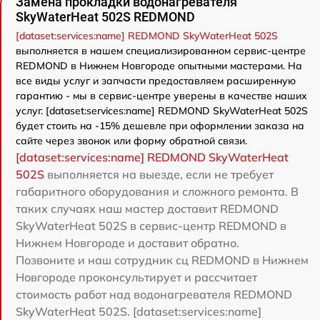
Замена прокладки водонагревателя
SkyWaterHeat 502S REDMOND
[dataset:services:name] REDMOND SkyWaterHeat 502S
выполняется в нашем специализированном сервис-центре
REDMOND в Нижнем Новгороде опытными мастерами. На
все виды услуг и запчасти предоставляем расширенную
гарантию - мы в сервис-центре уверены в качестве наших
услуг. [dataset:services:name] REDMOND SkyWaterHeat 502S
будет стоить на -15% дешевле при оформлении заказа на
сайте через звонок или форму обратной связи.
[dataset:services:name] REDMOND SkyWaterHeat
502S
выполняется на выезде, если не требует
габаритного оборудования и сложного ремонта. В
таких случаях наш мастер доставит REDMOND
SkyWaterHeat 502S в сервис-центр REDMOND в
Нижнем Новгороде и доставит обратно.
Позвоните и наш сотрудник сц REDMOND в Нижнем
Новгороде проконсультирует и рассчитает
стоимость работ над водонагревателя REDMOND
SkyWaterHeat 502S. [dataset:services:name]