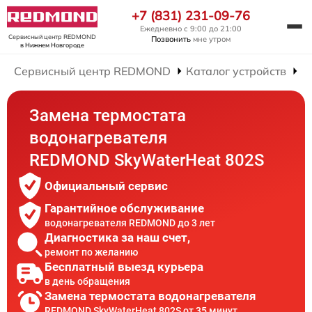
+7 (831) 231-09-76
Ежедневно с 9:00 до 21:00
Сервисный центр REDMOND
Позвонить
мне утром
в Нижнем Новгороде
Сервисный центр REDMOND
Каталог устройств
Р
Замена термостата
водонагревателя
REDMOND SkyWaterHeat 802S
Официальный сервис
Гарантийное обслуживание
водонагревателя REDMOND до 3 лет
Диагностика за наш счет,
ремонт по желанию
Бесплатный выезд курьера
в день обращения
Замена термостата водонагревателя
REDMOND SkyWaterHeat 802S от 35 минут