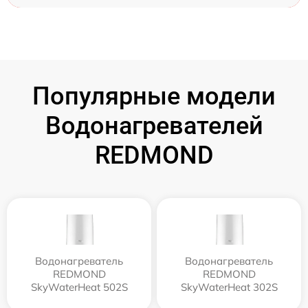
Популярные модели
Водонагревателей
REDMOND
Водонагреватель
Водонагреватель
REDMOND
REDMOND
SkyWaterHeat 502S
SkyWaterHeat 302S