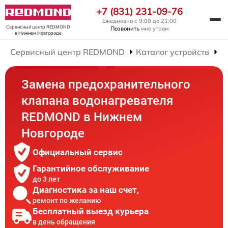
+7 (831) 231-09-76
Ежедневно с 9:00 до 21:00
Сервисный центр REDMOND
Позвонить
мне утром
в Нижнем Новгороде
Сервисный центр REDMOND
Каталог устройств
Р
Замена предохранительного
клапана водонагревателя
REDMOND в Нижнем
Новгороде
Официальный сервис
Гарантийное обслуживание
до 3 лет
Диагностика за наш счет,
ремонт по желанию
Бесплатный выезд курьера
в день обращения