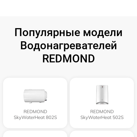
Популярные модели
Водонагревателей
REDMOND
REDMOND
REDMOND
SkyWaterHeat 802S
SkyWaterHeat 502S